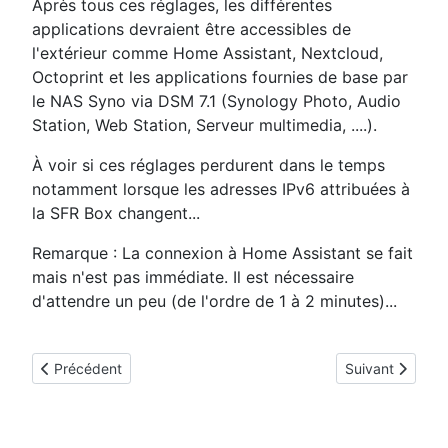
Après tous ces réglages, les différentes
applications devraient être accessibles de
l'extérieur comme Home Assistant, Nextcloud,
Octoprint et les applications fournies de base par
le NAS Syno via DSM 7.1 (Synology Photo, Audio
Station, Web Station, Serveur multimedia, ....).
À voir si ces réglages perdurent dans le temps
notamment lorsque les adresses IPv6 attribuées à
la SFR Box changent...
Remarque : La connexion à Home Assistant se fait
mais n'est pas immédiate. Il est nécessaire
d'attendre un peu (de l'ordre de 1 à 2 minutes)...
Article précédent : [Yamaha Ampli RX-V677] Pilotage par le ré
Article suivant
Précédent
Suivant