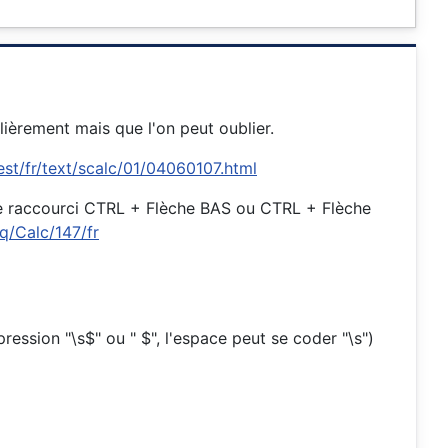
lièrement mais que l'on peut oublier.
atest/fr/text/scalc/01/04060107.html
r le raccourci CTRL + Flèche BAS ou CTRL + Flèche
q/Calc/147/fr
ression "\s$" ou " $", l'espace peut se coder "\s")