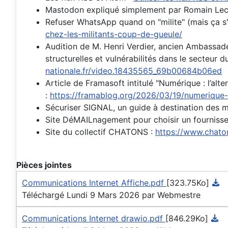
Mastodon expliqué simplement par Romain Lecl
Refuser WhatsApp quand on "milite" (mais ça s
chez-les-militants-coup-de-gueule/
Audition de M. Henri Verdier, ancien Ambassade
structurelles et vulnérabilités dans le secteur
nationale.fr/video.18435565_69b00684b06ed
Article de Framasoft intitulé "Numérique : l’a
:
https://framablog.org/2026/03/19/numerique
Sécuriser SIGNAL, un guide à destination des mi
Site DéMAILnagement pour choisir un fournisse
Site du collectif CHATONS :
https://www.chato
Pièces jointes
Communications Internet Affiche.pdf
[323.75Ko]
Téléchargé Lundi 9 Mars 2026 par Webmestre
Communications Internet drawio.pdf
[846.29Ko]