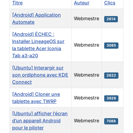
Titre
Auteur
Clics
[Android] Application
Webmestre
2614
Automate
[Android] ÉCHEC :
Installer LineageOS sur
Webmestre
3085
la tablette Acer Iconia
Tab a3-a20
[Ubuntu] Interargir sur
son ordiphone avec KDE
Webmestre
2622
Connect
[Android] Cloner une
Webmestre
3926
tablette avec TWRP
[Ubuntu] afficher l'écran
d'un appareil Android
Webmestre
7088
pour le piloter