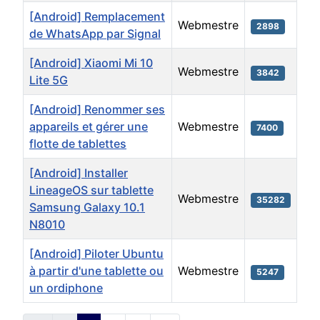
[Android] Remplacement
Webmestre
2898
de WhatsApp par Signal
[Android] Xiaomi Mi 10
Webmestre
3842
Lite 5G
[Android] Renommer ses
appareils et gérer une
Webmestre
7400
flotte de tablettes
[Android] Installer
LineageOS sur tablette
Webmestre
35282
Samsung Galaxy 10.1
N8010
[Android] Piloter Ubuntu
à partir d'une tablette ou
Webmestre
5247
un ordiphone
Articles