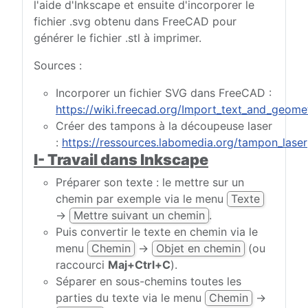
l'aide d'Inkscape et ensuite d'incorporer le
fichier .svg obtenu dans FreeCAD pour
générer le fichier .stl à imprimer.
Sources :
Incorporer un fichier SVG dans FreeCAD :
https://wiki.freecad.org/Import_text_and_geome
Créer des tampons à la découpeuse laser
:
https://ressources.labomedia.org/tampon_laser
I- Travail dans Inkscape
Préparer son texte : le mettre sur un
chemin par exemple via le menu
Texte
→
Mettre suivant un chemin
.
Puis convertir le texte en chemin via le
menu
Chemin
→
Objet en chemin
(ou
raccourci
Maj+Ctrl+C
).
Séparer en sous-chemins toutes les
parties du texte via le menu
Chemin
→