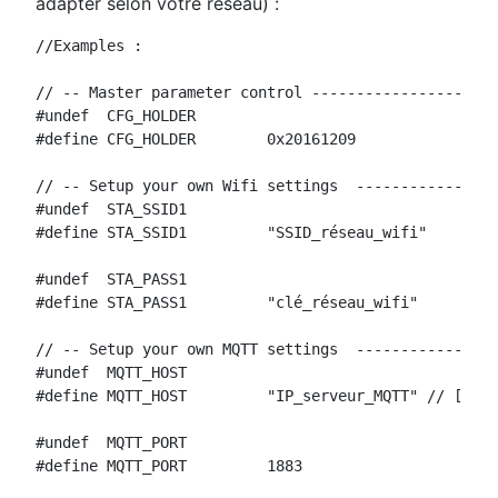
adapter selon votre réseau) :
//Examples :

// -- Master parameter control --------------------

#undef  CFG_HOLDER

#define CFG_HOLDER        0x20161209             // 
// -- Setup your own Wifi settings  ---------------

#undef  STA_SSID1

#define STA_SSID1         "SSID_réseau_wifi"        
#undef  STA_PASS1

#define STA_PASS1         "clé_réseau_wifi"     // [
// -- Setup your own MQTT settings  ---------------

#undef  MQTT_HOST

#define MQTT_HOST         "IP_serveur_MQTT" // [Mqtt
#undef  MQTT_PORT

#define MQTT_PORT         1883                   // 