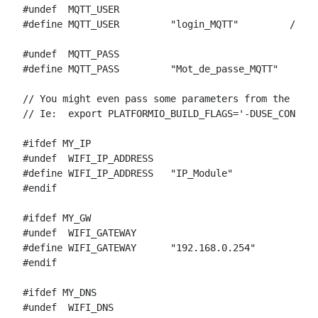
#undef  MQTT_USER

#define MQTT_USER         "login_MQTT"         // [M
#undef  MQTT_PASS

#define MQTT_PASS         "Mot_de_passe_MQTT"       
// You might even pass some parameters from the comm
// Ie:  export PLATFORMIO_BUILD_FLAGS='-DUSE_CONFIG_
#ifdef MY_IP

#undef  WIFI_IP_ADDRESS

#define WIFI_IP_ADDRESS   "IP_Module"               
#endif

#ifdef MY_GW

#undef  WIFI_GATEWAY

#define WIFI_GATEWAY      "192.168.0.254"           
#endif

#ifdef MY_DNS

#undef  WIFI_DNS
