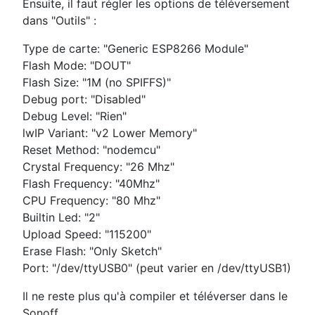
Ensuite, il faut régler les options de téléversement
dans "Outils" :
Type de carte: "Generic ESP8266 Module"
Flash Mode: "DOUT"
Flash Size: "1M (no SPIFFS)"
Debug port: "Disabled"
Debug Level: "Rien"
lwIP Variant: "v2 Lower Memory"
Reset Method: "nodemcu"
Crystal Frequency: "26 Mhz"
Flash Frequency: "40Mhz"
CPU Frequency: "80 Mhz"
Builtin Led: "2"
Upload Speed: "115200"
Erase Flash: "Only Sketch"
Port: "/dev/ttyUSB0" (peut varier en /dev/ttyUSB1)
Il ne reste plus qu'à compiler et téléverser dans le
Sonoff.