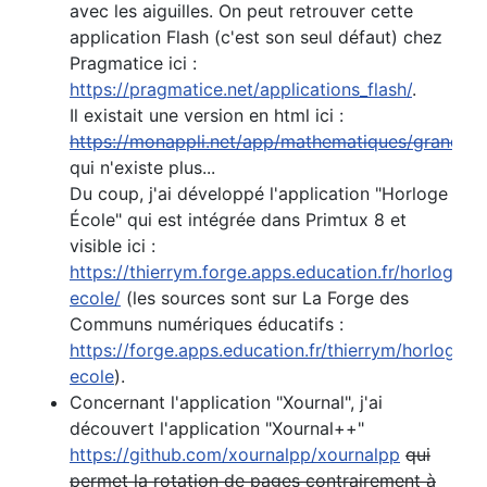
avec les aiguilles. On peut retrouver cette
application Flash (c'est son seul défaut) chez
Pragmatice ici :
https://pragmatice.net/applications_flash/
.
Il existait une version en html ici :
https://monappli.net/app/mathematiques/grandeur
qui n'existe plus...
Du coup, j'ai développé l'application "Horloge
École" qui est intégrée dans Primtux 8 et
visible ici :
https://thierrym.forge.apps.education.fr/horloge-
ecole/
(les sources sont sur La Forge des
Communs numériques éducatifs :
https://forge.apps.education.fr/thierrym/horloge-
ecole
).
Concernant l'application "Xournal", j'ai
découvert l'application "Xournal++"
https://github.com/xournalpp/xournalpp
qui
permet la rotation de pages contrairement à