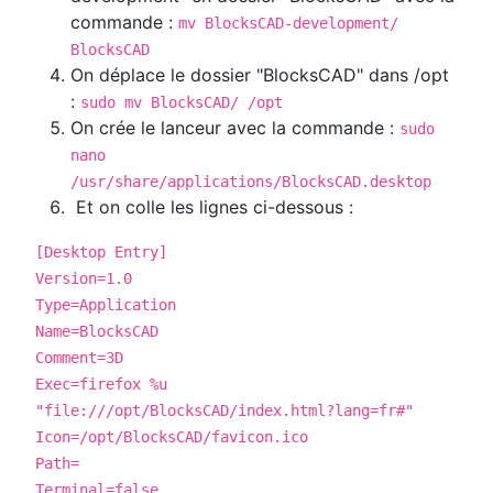
commande :
mv BlocksCAD-development/
BlocksCAD
On déplace le dossier "BlocksCAD" dans /opt
:
sudo mv BlocksCAD/ /opt
On crée le lanceur avec la commande :
sudo
nano
/usr/share/applications/BlocksCAD.desktop
Et on colle les lignes ci-dessous :
[Desktop Entry]
Version=1.0
Type=Application
Name=BlocksCAD
Comment=3D
Exec=firefox %u
"file:///opt/BlocksCAD/index.html?lang=fr#"
Icon=/opt/BlocksCAD/favicon.ico
Path=
Terminal=false