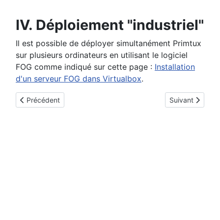
IV. Déploiement "industriel"
Il est possible de déployer simultanément Primtux
sur plusieurs ordinateurs en utilisant le logiciel
FOG comme indiqué sur cette page :
Installation
d'un serveur FOG dans Virtualbox
.
Article précédent : [Primtux] Installation de Primtux 8
Article suivant 
Précédent
Suivant