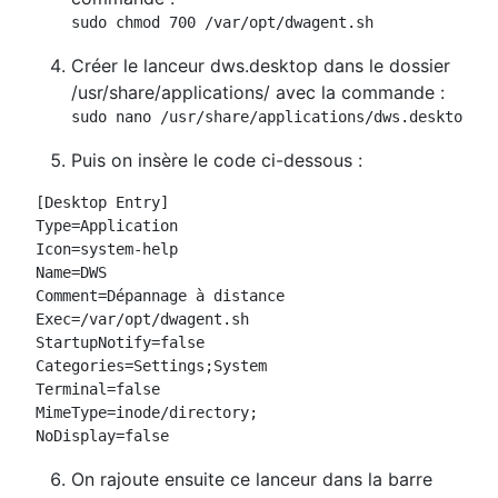
sudo chmod 700 /var/opt/dwagent.sh
Créer le lanceur dws.desktop dans le dossier
/usr/share/applications/ avec la commande :
sudo nano /usr/share/applications/dws.desktop
Puis on insère le code ci-dessous :
[Desktop Entry]

Type=Application

Icon=system-help

Name=DWS

Comment=Dépannage à distance

Exec=/var/opt/dwagent.sh

StartupNotify=false

Categories=Settings;System

Terminal=false

MimeType=inode/directory;

NoDisplay=false
On rajoute ensuite ce lanceur dans la barre