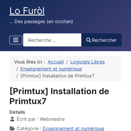
Lo Furòl
... Des passages (en occitan)
test
Rechercher
Vous êtes ici :
Accueil
Logiciels Libres
Enseignement et numérique
[Primtux] Installation de Primtux7
[Primtux] Installation de
Primtux7
Détails
Écrit par :
Webmestre
Catégorie :
Enseignement et numérique