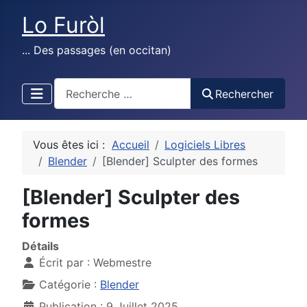
Lo Furòl
... Des passages (en occitan)
test
Rechercher
Vous êtes ici :
Accueil
Logiciels Libres
Blender
[Blender] Sculpter des formes
[Blender] Sculpter des
formes
Détails
Écrit par :
Webmestre
Catégorie :
Blender
Publication : 9 Juillet 2025