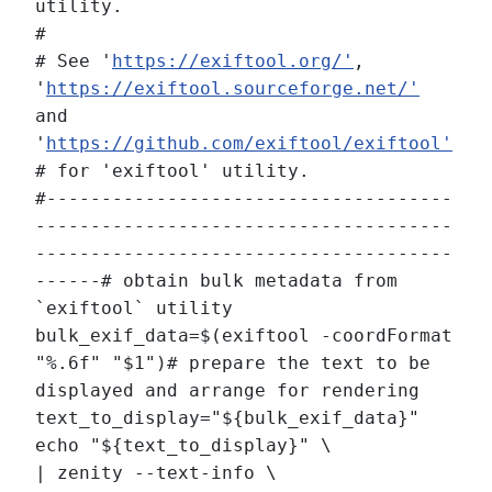
utility.
#
# See '
https://exiftool.org/'
,
'
https://exiftool.sourceforge.net/'
and
'
https://github.com/exiftool/exiftool'
# for 'exiftool' utility.
#-------------------------------------
--------------------------------------
--------------------------------------
------
# obtain bulk metadata from
`exiftool` utility
bulk_exif_data=$(exiftool -coordFormat
"%.6f" "$1")
# prepare the text to be
displayed and arrange for rendering
text_to_display="${bulk_exif_data}"
echo "${text_to_display}" \
| zenity --text-info \