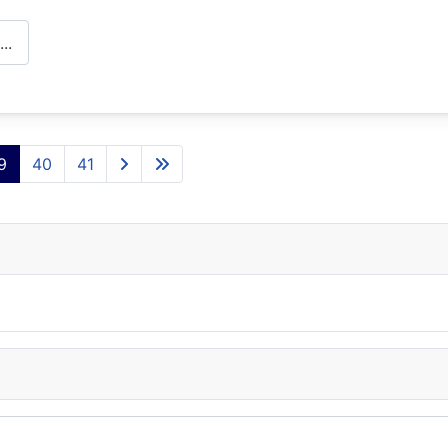
..
9
40
41