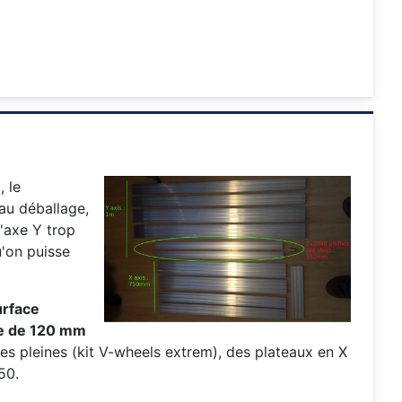
, le
au déballage,
 l'axe Y trop
'on puisse
rface
ée de 120 mm
ues pleines (kit V-wheels extrem), des plateaux en X
50.