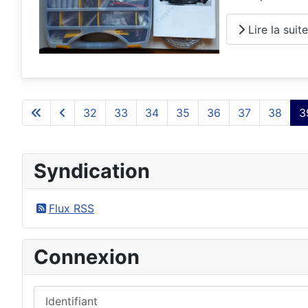
Lire la suite.
32
33
34
35
36
37
38
3
Syndication
Flux RSS
Connexion
Identifiant