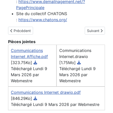
:
https://www.demailnagement.net/?
PagePrincipale
Site du collectif CHATONS
:
https://www.chatons.org/
Article précédent : Développer une carte mentale sous forme
Article suivant 
Précédent
Suivant
Pièces jointes
Communications
Communications
Internet Affiche.pdf
Internet.drawio
[323.75Ko]
[1.75Mo]
Téléchargé Lundi 9
Téléchargé Lundi 9
Mars 2026 par
Mars 2026 par
Webmestre
Webmestre
Communications Internet drawio.pdf
[846.29Ko]
Téléchargé Lundi 9 Mars 2026 par Webmestre