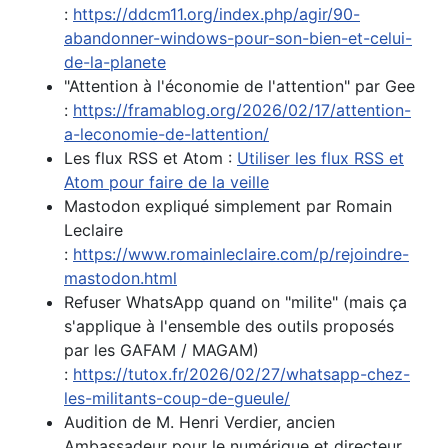
:
https://ddcm11.org/index.php/agir/90-
abandonner-windows-pour-son-bien-et-celui-
de-la-planete
"Attention à l'économie de l'attention" par Gee
:
https://framablog.org/2026/02/17/attention-
a-leconomie-de-lattention/
Les flux RSS et Atom :
Utiliser les flux RSS et
Atom pour faire de la veille
Mastodon expliqué simplement par Romain
Leclaire
:
https://www.romainleclaire.com/p/rejoindre-
mastodon.html
Refuser WhatsApp quand on "milite" (mais ça
s'applique à l'ensemble des outils proposés
par les GAFAM / MAGAM)
:
https://tutox.fr/2026/02/27/whatsapp-chez-
les-militants-coup-de-gueule/
Audition de M. Henri Verdier, ancien
Ambassadeur pour le numérique et directeur